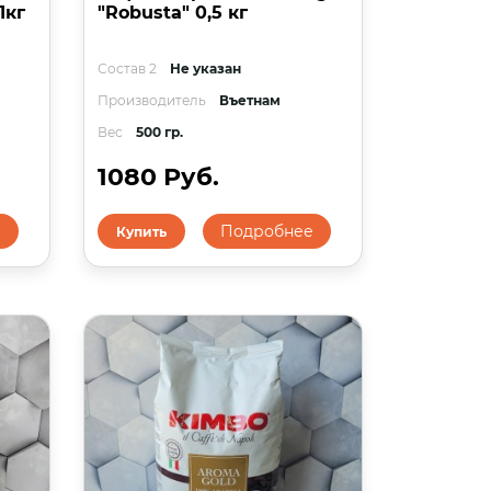
1кг
"Robusta" 0,5 кг
Состав 2
Не указан
Производитель
Въетнам
Вес
500 гр.
1080 Руб.
е
Подробнее
Купить