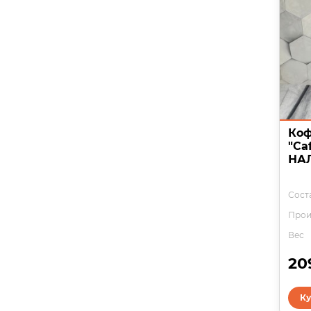
Коф
"Ca
НА
Соста
Прои
Вес
20
Ку