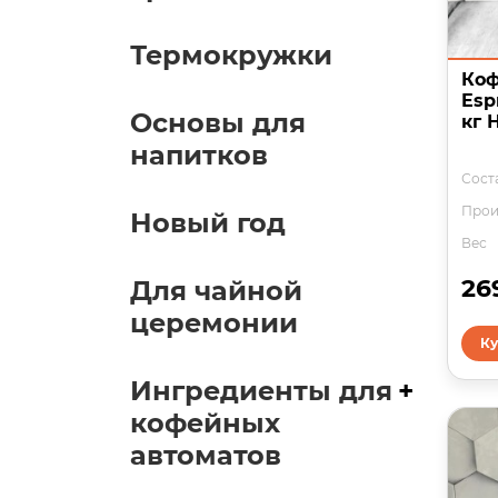
Термокружки
Коф
Esp
Основы для
кг 
напитков
Соста
Прои
Новый год
Вес
26
Для чайной
церемонии
Ку
Ингредиенты для
+
кофейных
автоматов