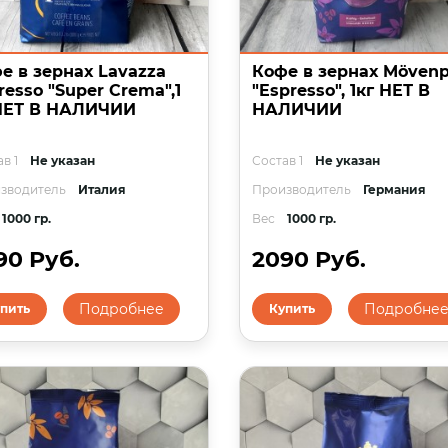
е в зернах Lavazza
Кофе в зернах Mövenp
resso "Super Crema",1
"Espresso", 1кг НЕТ В
НЕТ В НАЛИЧИИ
НАЛИЧИИ
в 1
Не указан
Состав 1
Не указан
зводитель
Италия
Производитель
Германия
1000 гр.
Вес
1000 гр.
90 Руб.
2090 Руб.
Подробнее
Подробне
пить
Купить