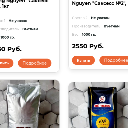
ng Nguyen "Саксесс
Nguyen "Саксесс №2", 
 1кг
Состав 2
Не указан
в 1
Не указан
Производитель
Въетнам
зводитель
Въетнам
Вес
1000 гр.
1000 гр.
2550 Руб.
60 Руб.
Подробне
Купить
Подробнее
пить