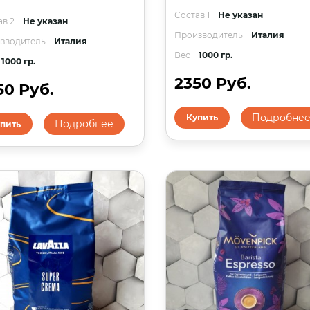
Состав 1
Не указан
ав 2
Не указан
Производитель
Италия
зводитель
Италия
Вес
1000 гр.
1000 гр.
2350 Руб.
50 Руб.
Подробне
Купить
Подробнее
пить