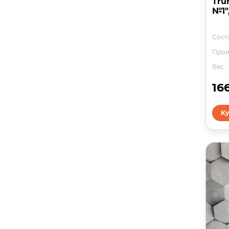
Tru
№1",
Соста
Прои
Вес
16
Ку