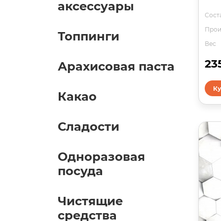
аксессуары
Сост
Прои
Топпинги
Вес
23
Арахисовая паста
Ку
Какао
Сладости
Одноразовая
посуда
Чистящие
средства