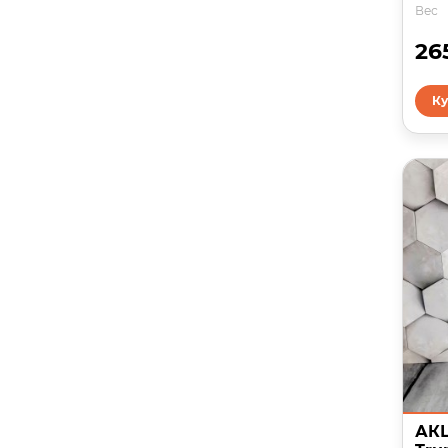
Вес
26
Ку
АКЦ