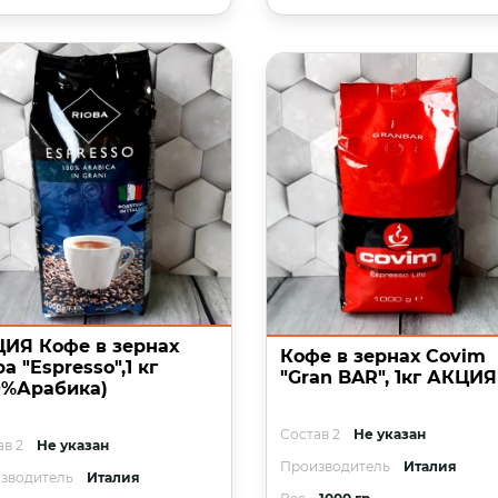
ИЯ Кофе в зернах
Кофе в зернах Covim
ba "Espresso",1 кг
"Gran BAR", 1кг АКЦИЯ
0%Арабика)
Состав 2
Не указан
ав 2
Не указан
Производитель
Италия
зводитель
Италия