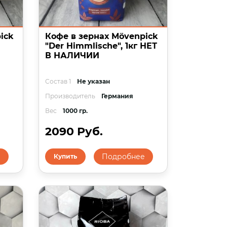
ick
Кофе в зернах Mövenpick
"Der Himmlische", 1кг НЕТ
В НАЛИЧИИ
Состав 1
Не указан
Производитель
Германия
Вес
1000 гр.
2090 Руб.
е
Подробнее
Купить