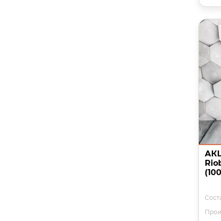
АКЦ
Rio
(10
Сост
Прои