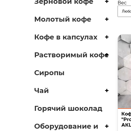
Зерновой кофе
+
Вес
Молотый кофе
+
Кофе в капсулах
+
Растворимый кофе
+
Сиропы
Чай
+
Горячий шоколад
Коф
"Pr
Оборудование и
+
АК