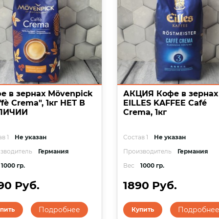
е в зернах Mövenpick
АКЦИЯ Кофе в зернах
ffè Crema", 1кг НЕТ В
EILLES KAFFEE Café
ЛИЧИИ
Crema, 1кг
в 1
Не указан
Состав 1
Не указан
зводитель
Германия
Производитель
Германия
1000 гр.
Вес
1000 гр.
90 Руб.
1890 Руб.
Подробнее
Подробне
пить
Купить