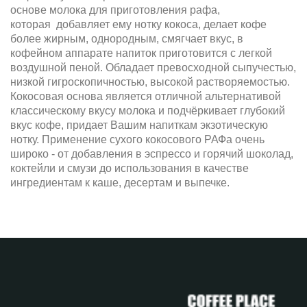
основе молока для приготовления рафа,
которая добавляет ему нотку кокоса, делает кофе
Турецкий кофе
Pellini
Для чайной церемонии
более жирным, однородным, смягчает вкус, в
кофейном аппарате напиток приготовится с легкой
Illy
Arvid Nordquist
Ингредиенты для кофейных
воздушной пеной. Обладает превосходной сыпучестью,
низкой гигроскопичностью, высокой растворяемостью.
автоматов
Кокосовая основа является отличной альтернативой
Merrild
Tempelmann
классическому вкусу молока и подчёркивает глубокий
вкус кофе, придает Вашим напиткам экзотическую
Must
Melitta
нотку. Применение сухого кокосового РАФа очень
широко - от добавления в эспрессо и горячий шоколад,
коктейли и смузи до использования в качестве
DeMarco
ингредиентам к каше, десертам и выпечке.
Ароматизированный
Merrild
Aroti