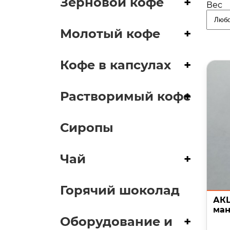
Зерновой кофе
+
Вес
Молотый кофе
+
Кофе в капсулах
+
Растворимый кофе
+
Сиропы
Чай
+
Горячий шоколад
АКЦ
ман
Оборудование и
+