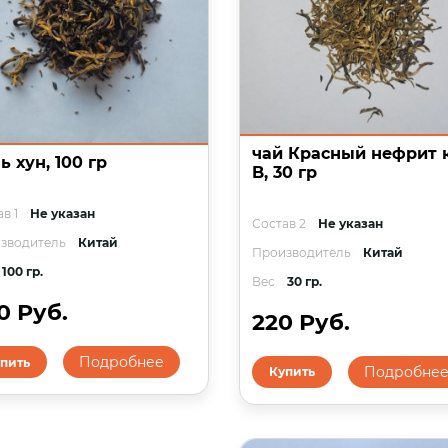
чай Красный нефрит к
ь хун, 100 гр
B, 30 гр
в 1
Не указан
Состав 2
Не указан
зводитель
Китай
Производитель
Китай
100 гр.
Вес
30 гр.
0 Руб.
220 Руб.
Подробнее
пить
Подробне
Купить