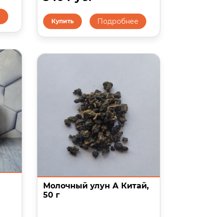
е
Подробнее
Купить
Молочный улун А Китай,
50 г