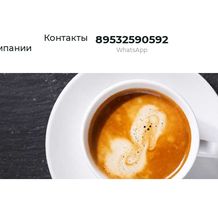
Контакты
89532590592
мпании
WhatsApp