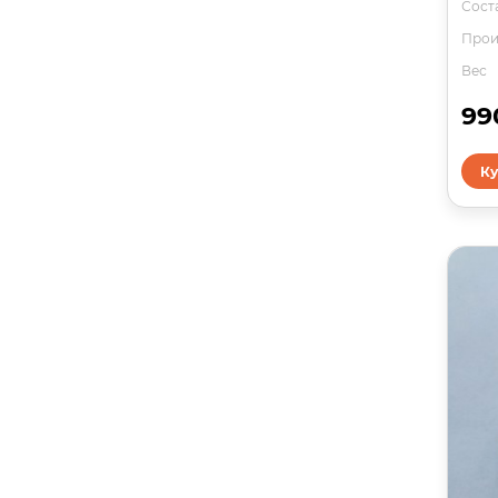
Соста
Прои
Вес
99
Ку