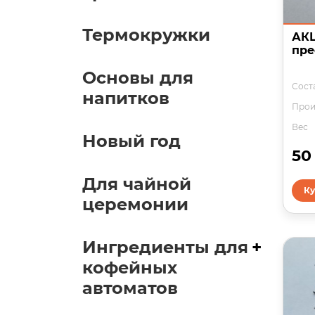
Термокружки
АКЦ
пре
Основы для
Соста
напитков
Прои
Вес
Новый год
50
Для чайной
Ку
церемонии
Ингредиенты для
+
кофейных
автоматов