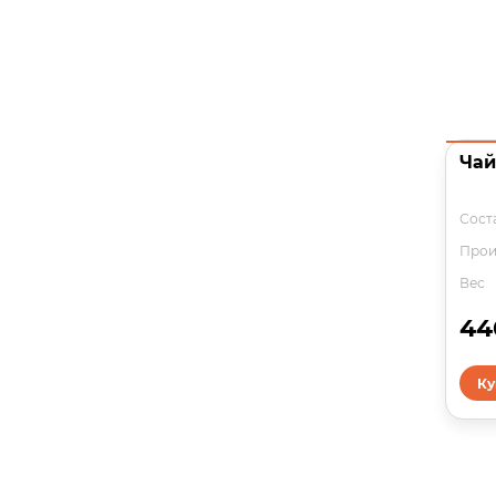
Чай
Сост
Прои
Вес
44
Ку