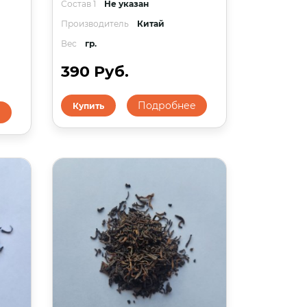
Состав 1
Не указан
Производитель
Китай
Вес
гр.
390 Руб.
Подробнее
Купить
е