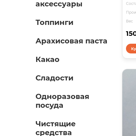
аксессуары
Соста
Прои
Топпинги
Вес
15
Арахисовая паста
Ку
Какао
Сладости
Одноразовая
посуда
Чистящие
средства