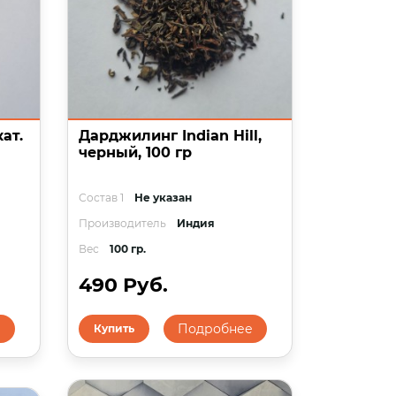
ат.
Дарджилинг Indian Hill,
черный, 100 гр
Состав 1
Не указан
Производитель
Индия
Вес
100 гр.
490 Руб.
е
Подробнее
Купить