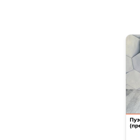
Пуэ
(пр