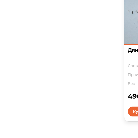
Дян
Соста
Прои
Вес
49
Ку