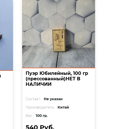
Пуэр Юбилейный, 100 гр
й
(прессованный)НЕТ В
НАЛИЧИИ
Состав 1
Не указан
Производитель
Китай
Вес
100 гр.
540 Руб.