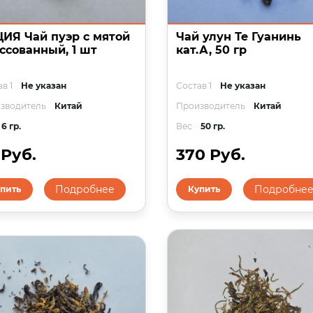
ИЯ Чай пуэр с мятой
Чай улун Те Гуанинь
ссованный, 1 шт
кат.А, 50 гр
в 1
Не указан
Состав 1
Не указан
зводитель
Китай
Производитель
Китай
6 гр.
Вес
50 гр.
 Руб.
370 Руб.
Подробнее
Подробне
пить
Купить