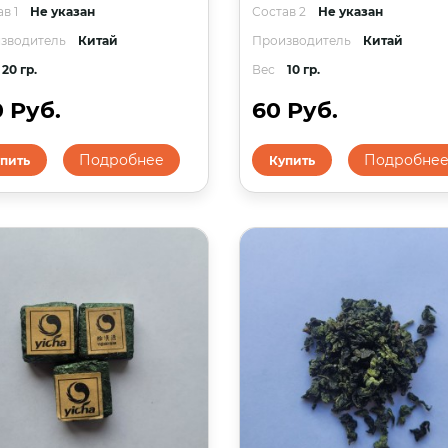
в 1
Не указан
Состав 2
Не указан
зводитель
Китай
Производитель
Китай
20 гр.
Вес
10 гр.
0 Руб.
60 Руб.
Подробнее
Подробне
пить
Купить