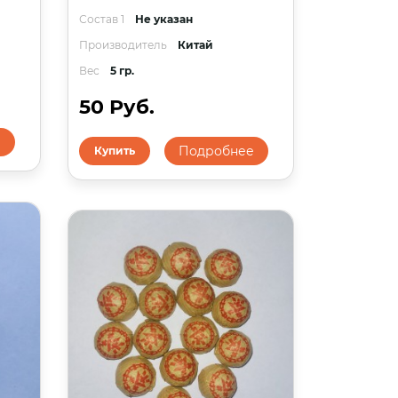
Состав 1
Не указан
Производитель
Китай
Вес
5 гр.
50 Руб.
е
Подробнее
Купить