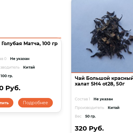
 Голубая Матча, 100 гр
ав 0
Не указан
зводитель
Китай
100 гр.
Чай Большой красны
халат SH4 ot28, 50г
0 Руб.
Состав 1
Не указан
Подробнее
пить
Производитель
Китай
Вес
50 гр.
320 Руб.