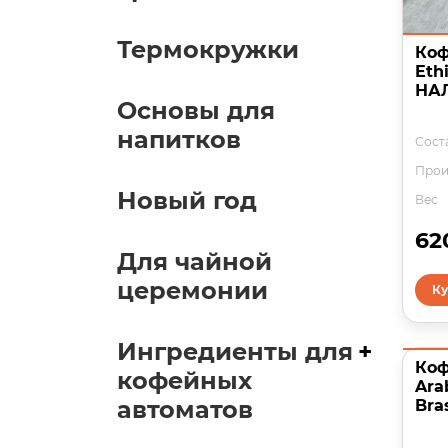
Термокружки
Коф
Eth
НА
Основы для
напитков
Соста
Прои
Новый год
Вес
62
Для чайной
церемонии
Ку
Ингредиенты для
+
Коф
кофейных
Ara
автоматов
Bra