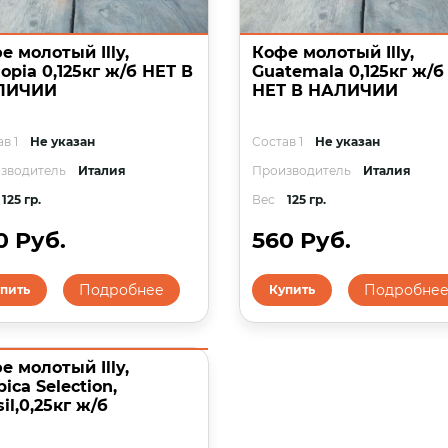
е молотый Illy,
Кофе молотый Illy,
iopia 0,125кг ж/б НЕТ В
Guatemala 0,125кг ж/б
ЛИЧИИ
НЕТ В НАЛИЧИИ
в 1
Не указан
Состав 1
Не указан
зводитель
Италия
Производитель
Италия
125 гр.
Вес
125 гр.
0 Руб.
560 Руб.
Подробнее
Подробне
пить
Купить
е молотый Illy,
bica Selection,
sil,0,25кг ж/б