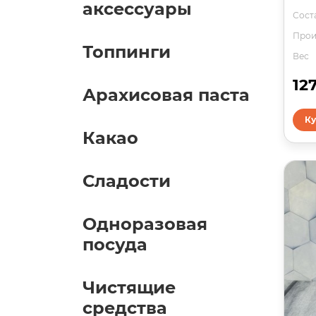
аксессуары
Соста
Прои
Топпинги
Вес
12
Арахисовая паста
Ку
Какао
Сладости
Одноразовая
посуда
Чистящие
средства