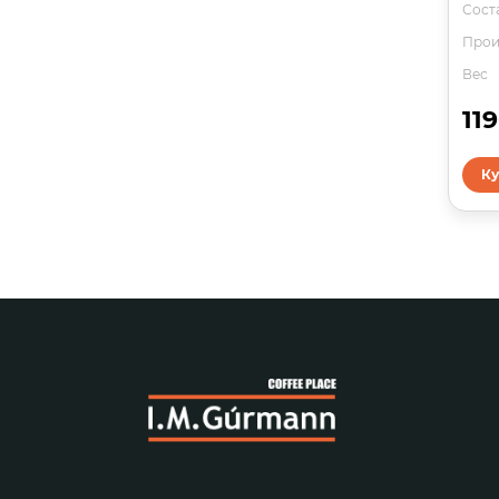
Сост
Прои
Вес
11
Ку