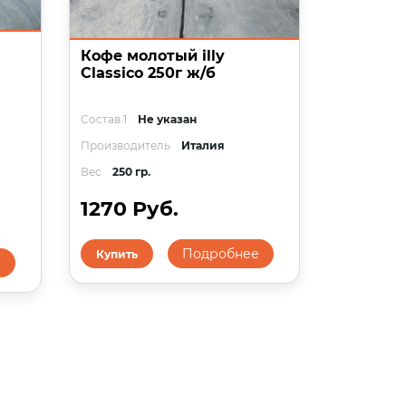
Кофе молотый illy
Classico 250г ж/б
Состав 1
Не указан
Производитель
Италия
Вес
250 гр.
1270 Руб.
Подробнее
Купить
е