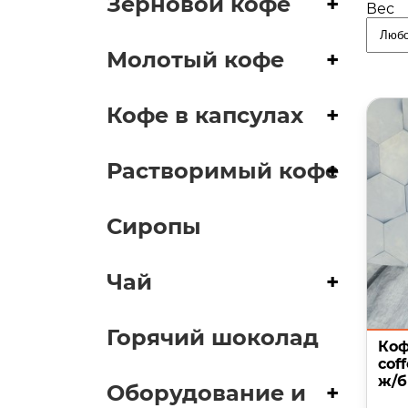
Зерновой кофе
+
Вес
Молотый кофе
+
Кофе в капсулах
+
Растворимый кофе
+
Сиропы
Чай
+
Горячий шоколад
Коф
coff
ж/б
Оборудование и
+