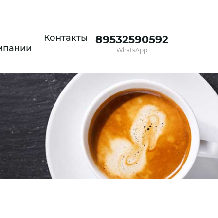
Контакты
89532590592
мпании
WhatsApp