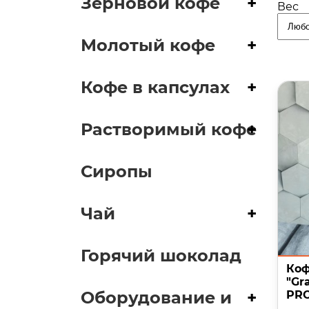
Зерновой кофе
+
Вес
Молотый кофе
+
Кофе в капсулах
+
Растворимый кофе
+
Сиропы
Чай
+
Горячий шоколад
Коф
"Gr
Оборудование и
+
PRO