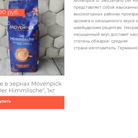
Movenpick of Switzerland Der H
представляет собой изысканны
90 руб.
высокогорных районах произра
аромата и насыщенного вкуса 
швейцарским рецептам. Несрав
насыщенный вкус доставит насл
степень обжарки: средняя
страна-изготовитель: Германия
е в зернах Mövenpick
Der Himmlische", 1кг
упить