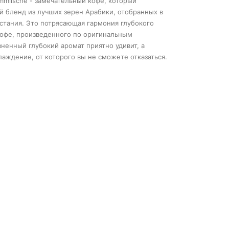
immlische - замечательный кофе, который
й бленд из лучших зерен Арабики, отобранных в
стания. Это потрясающая гарм
ония глубокого
кофе, произведенного по оригинальным
ненный глубокий аромат приятно удивит, а
аждение, от которого вы не сможете отказаться.