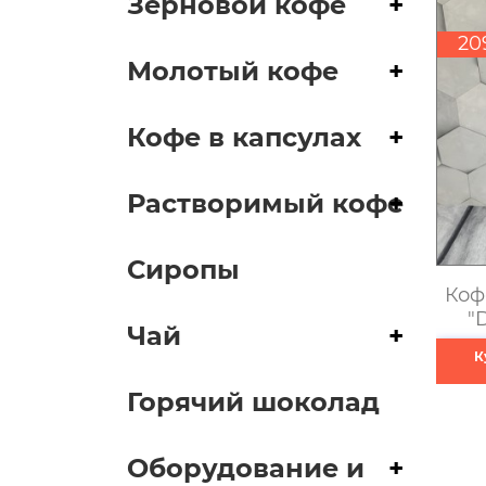
Зерновой кофе
+
20
Молотый кофе
+
Кофе в капсулах
+
Растворимый кофе
+
Сиропы
Коф
"
Чай
+
К
Горячий шоколад
Оборудование и
+